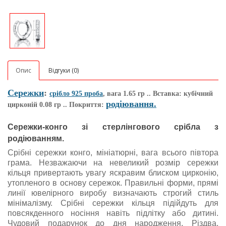
Опис
Відгуки (0)
Сережки
:
срібло 925 проба
, вага 1.65 гр .. Вставка: кубічний
р
одіювання.
цирконій 0.08 гр .. Покриття:
Сережки-конго зі стерлінгового срібла з
родіюванням.
Срібні сережки конго, мініатюрні, вага всього півтора
грама. Незважаючи на невеликий розмір сережки
кільця привертають увагу яскравим блиском цирконію,
утопленого в основу сережок. Правильні форми, прямі
линії ювелірного виробу визначають строгий стиль
мінімалізму. Срібні сережки кільця підійдуть для
повсякденного носіння навіть підлітку або дитині.
Чудовий подарунок до дня народження, Різдва,