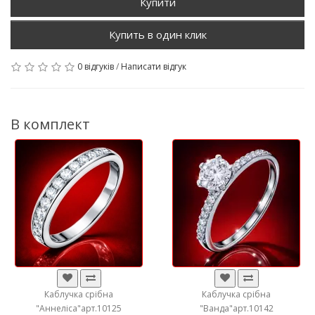
Купити
0 відгуків
/
Написати відгук
В комплект
Каблучка срібна
Каблучка срібна
"Аннеліса"арт.10125
"Ванда"арт.10142