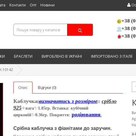
ата
Контакти
Опт
Новини
Ос
+38 (0
+38 (0
+38 (0
КИ
БРАСЛЕТИ
ВИРОБЛЕНО В УКРАЇНІ
ІМПОРТОВАНО З ІТАЛІЇ
т.10142
Опис
Відгуки (0)
Каблучка
визначитись з розміром
:
срібло
(
)
925
✨
✧
вага
1.85гр. Вставка: кубічний
В
родіювання
✨
цирконій
0.36гр. Покриття:
.
Ар
На
Срібна каблучка з фіанітами до заручин.
3 