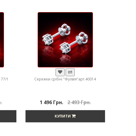
177/1
Сережки срібні "Фулвія"арт.40014
.
1 496 Грн.
2 493 Грн.
КУПИТИ