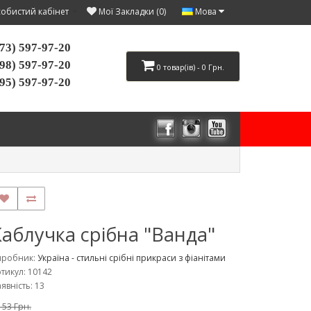
Мова
обистий кабінет
Мої Закладки (0)
73) 597-97-20
98) 597-97-20
0 товар(ів) - 0 Грн.
95) 597-97-20
Каблучка срібна "Ванда"
иробник:
Україна - стильні срібні прикраси з фіанітами
тикул: 10142
явність: 13
153 Грн.