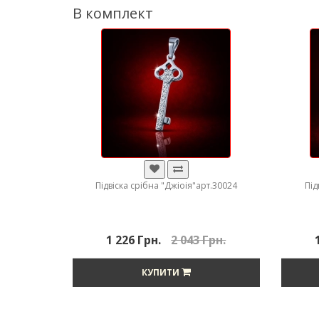
В комплект
Підвіска срібна "Джіоія"арт.30024
Під
1 226 Грн.
2 043 Грн.
КУПИТИ