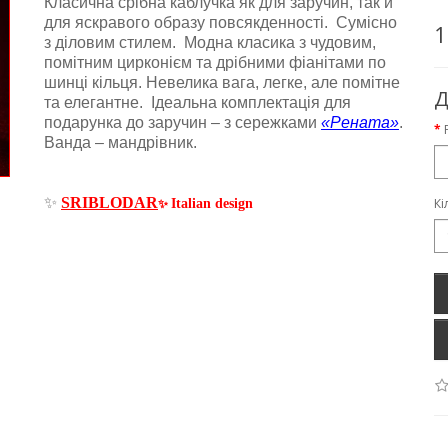
Класична срібна каблучка як для заручин, так й
для яскравого образу повсякденності. Сумісно
1
з діловим стилем. Модна класика з чудовим,
помітним цирконієм та дрібними фіанітами по
шинці кільця. Невелика вага, легке, але помітне
Д
та елегантне. Ідеальна комплектація для
подарунка до заручин – з сережками
«Рената»
.
Ванда – мандрівник.
✨
SRIBLODAR
Кі
Italian design
✨