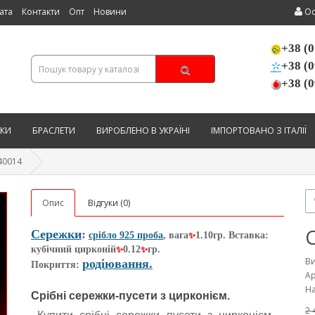
ата
Контакти
Опт
Новини
Ос
+38 (0
+38 (0
+38 (0
КИ
БРАСЛЕТИ
ВИРОБЛЕНО В УКРАЇНІ
ІМПОРТОВАНО З ІТАЛІЇ
40014
Опис
Відгуки (0)
Сережки
:
срібло 925 проба
, вага
1.10гр. Вставка:
✨
кубічний цирконій
0.12
гр.
✨
✨
В
родіювання.
Покриття:
Ар
На
Срібні сережки-пусети з цирконієм.
2 