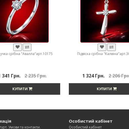
учка срібна "Авалла"арт.10175
Підвіска срібна "Калвіна"арт.
1 341 Грн.
2 235 Грн.
1 324 Грн.
2 206 Грн
КУПИТИ
КУПИТИ
мація
Особистий кабінет
гурт. Умови та контакти.
Особистий кабінет