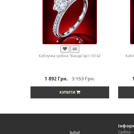
Каблучка срібна "Ванда"арт.10142
Кабл
1 892 Грн.
3 153 Грн.
КУПИТИ
Інфор
Срібло - 