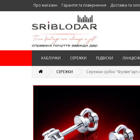
Про магазин
Гарантія та повернення
Доставка та опл
КАБЛУЧКИ
СЕРЕЖКИ
ПІДВІСКИ
ЛАНЦЮЖ
СЕРЕЖКИ
Сережки срібні "Фулвія"арт.