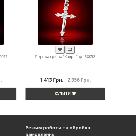
30057
Підвіска срібна "Капріс"арт.30058
.
1 413 Грн.
2 356 Грн.
КУПИТИ
Режим роботи та обробка
замовленнь