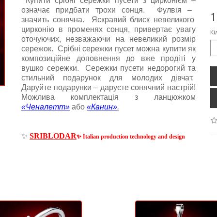
Купити срібні сережки пусети з цирконієм
–
означає придбати трохи сонця. Фулвія
–
1
значить сонячна. Яскравий блиск невеликого
цирконію в променях сонця, привертає увагу
Кі
оточуючих, незважаючи на невеликий розмір
сережок. Срібні сережки пусет можна купити як
композиційне доповнення до вже продіті у
вушко сережки. Сережки пусети недорогий та
стильний подарунок для молодих дівчат.
Даруйте подарунки
–
даруєте сонячний настрій!
Можлива комплектація з ланцюжком
«Ченалетт»
або
«Канин»
.
✨
SRIBLODAR
✨
Italian production technology and design