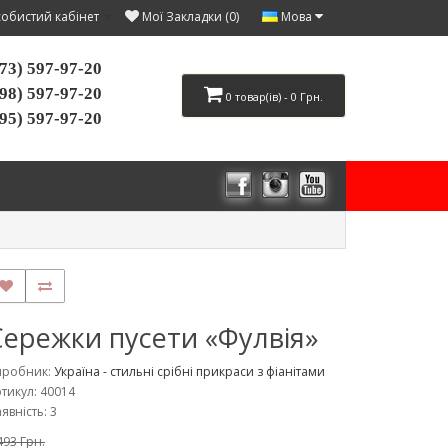
Мова
обистий кабінет
Мої Закладки (0)
73) 597-97-20
98) 597-97-20
0 товар(ів) - 0 Грн.
95) 597-97-20
Сережки пусети «Фулвія»
иробник:
Україна - стильні срібні прикраси з фіанітами
тикул: 40014
явність: 3
493 Грн.