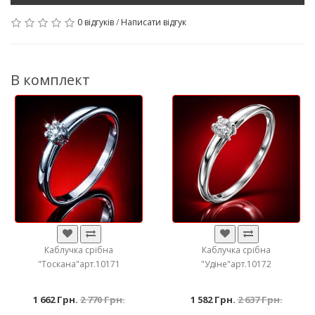
0 відгуків
/
Написати відгук
В комплект
Каблучка срібна
Каблучка срібна
"Тоскана"арт.10171
"Удіне"арт.10172
1 662 Грн.
2 770 Грн.
1 582 Грн.
2 637 Грн.