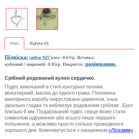
Опис
Відгуки (0)
Підвіска:
срібло 925
°
вага
0.67гр. Вставка:
✨
родіювання.
✧
кубічний
цирконій
0.05гр. Покриття:
✨
Срібний родований кулон сердечко.
Підвіс виконаний в стилі контурної техніки,
мініатюрний, масою до одного грама. Половина
ювелірного виробу інкрустована цирконієм, інша
ідеально гладка та виблискує родованим сріблом . Бунт
близько 6 мм. Подарований підвіс серце може стати
символом одруження або всього лише першого
побачення, а можливо просто спільно проведеного
хорошого дня. Комплектується з ланцюжком
«Ліскамм»
.