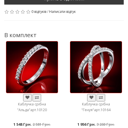
0 відгуків
/
Написати відгук
В комплект
Каблучка срібна
Каблучка срібна
"Альда"арт.10120
"Генуя"арт.10164
1 548 Грн.
2 581 Грн.
1 956 Грн.
3 260 Грн.