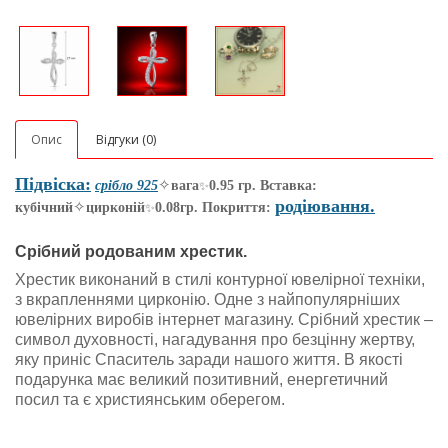
Опис
Відгуки (0)
Підвіска:
✧
срібло 925
вага
0.95 гр. Вставка:
✨
родіювання.
✧
кубічний
цирконій
0.08гр. Покриття:
✨
Срібний родованим хрестик.
Хрестик виконаний в стилі контурної ювелірної техніки,
з вкрапленнями цирконію. Одне з найпопулярніших
ювелірних виробів інтернет магазину. Срібний хрестик
–
символ духовності, нагадування про безцінну жертву,
яку приніс Спаситель заради нашого життя. В якості
подарунка має великий позитивний, енергетичний
посил та є християнським оберегом.