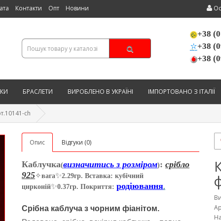
ата
Контакти
Опт
Новини
Ос
+38 (0
+38 (0
+38 (0
КИ
БРАСЛЕТИ
ВИРОБЛЕНО В УКРАЇНІ
ІМПОРТОВАНО З ІТАЛІЇ
т.10141-ch
Опис
Відгуки (0)
К
Каблучка
визначитись з розміром
:
срібло
(
)
925
✨
✧
вага
2.29гр. Вставка: кубічний
родіювання
✨
цирконій
0.37гр. Покриття:
.
В
Ар
Срібна каблуча з чорним ф
і
анітом.
На