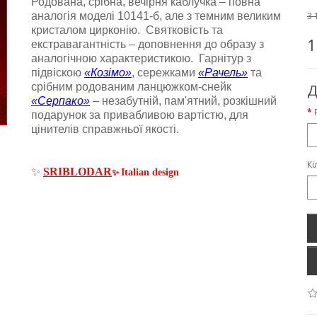
Родована
,
срібна
,
вечірня каблучка
–
повна
аналогія моделі 10141-б, але з темним великим
3 
кристалом цирконію. Святковість та
1
екстравагантність
–
доповнення до образу з
аналогічною характеристикою. Гарнітур з
підвіскою
«Козімо»
, сережками
«Рачель»
та
срібним родованим ланцюжком-снейк
Д
«Серпако»
–
незабутній, пам'ятний, розкішний
подарунок за привабливою вартістю, для
цінителів справжньої якості.
Кі
✨
SRIBLODAR
Italian design
✨