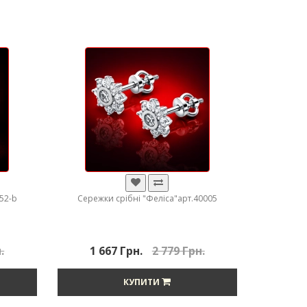
152-b
Сережки срібні "Феліса"арт.40005
.
1 667 Грн.
2 779 Грн.
КУПИТИ