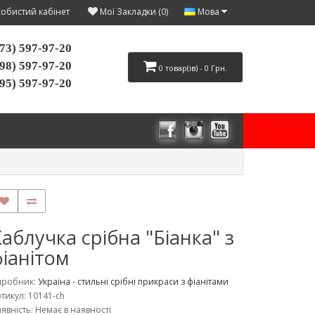
Мова
обистий кабінет
Мої Закладки (0)
73) 597-97-20
98) 597-97-20
0 товар(ів) - 0 Грн.
95) 597-97-20
аблучка срібна "Біанка" з
фіанітом
иробник:
Україна - стильні срібні прикраси з фіанітами
тикул: 10141-ch
явність: Немає в наявності