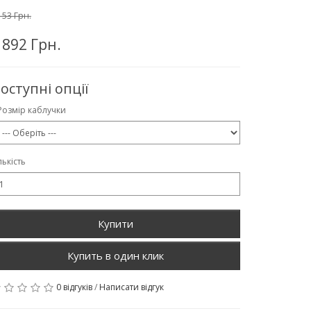
153 Грн.
 892 Грн.
оступні опції
Розмір каблучки
лькість
Купити
0 відгуків
/
Написати відгук