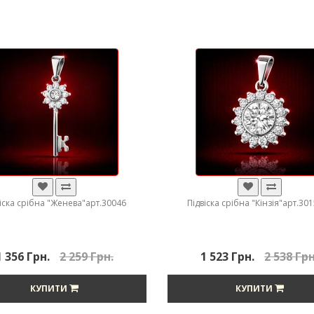
віска срібна "Женева"арт.30046
Підвіска срібна "Кінзія"арт.30
1 356 Грн.
2 259 Грн.
1 523 Грн.
2 538 Грн
КУПИТИ
КУПИТИ