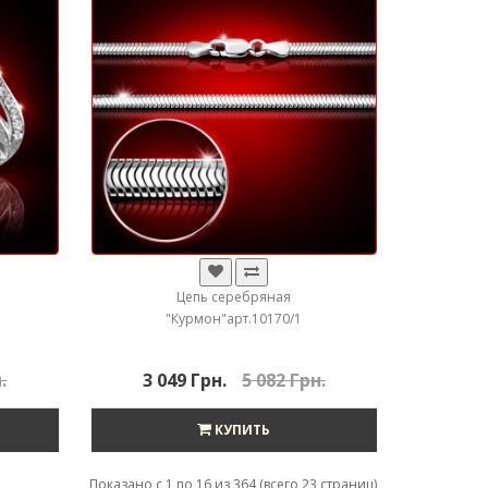
Цепь серебряная
"Курмон"арт.10170/1
.
3 049 Грн.
5 082 Грн.
КУПИТЬ
Показано с 1 по 16 из 364 (всего 23 страниц)