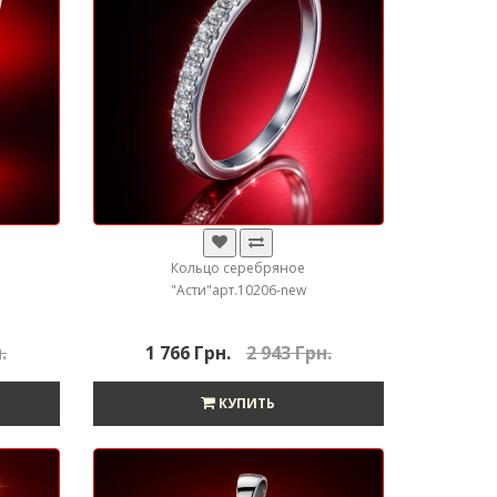
Кольцо серебряное
"Асти"арт.10206-new
.
1 766 Грн.
2 943 Грн.
КУПИТЬ