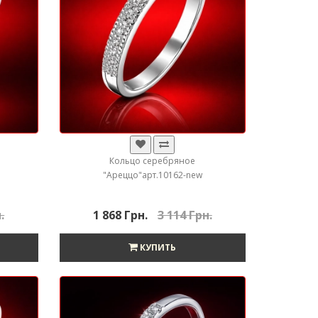
Кольцо серебряное
"Ареццо"арт.10162-new
.
1 868 Грн.
3 114 Грн.
КУПИТЬ