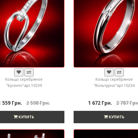
Кольцо серебряное
Кольцо серебряное
"Бусенто"арт.10239
"Вольтурно"арт.10234
1 559 Грн.
2 598 Грн.
1 672 Грн.
2 787 Грн
КУПИТЬ
КУПИТЬ