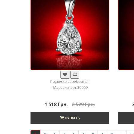
Подвеска серебряная
"Марсела"арт.30069
1 518 Грн.
2 529 Грн.
КУПИТЬ