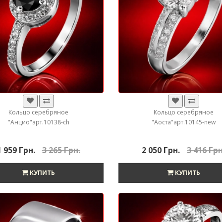
Кольцо серебряное
Кольцо серебряное
"Анцио"арт.10138-ch
"Аоста"арт.10145-new
1 959 Грн.
3 265 Грн.
2 050 Грн.
3 416 Грн
КУПИТЬ
КУПИТЬ