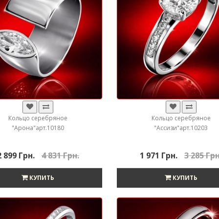
Кольцо серебряное
Кольцо серебряное
"Арона"арт.10180
"Ассизи"арт.10203
2 899 Грн.
4 831 Грн.
1 971 Грн.
3 285 Грн
КУПИТЬ
КУПИТЬ