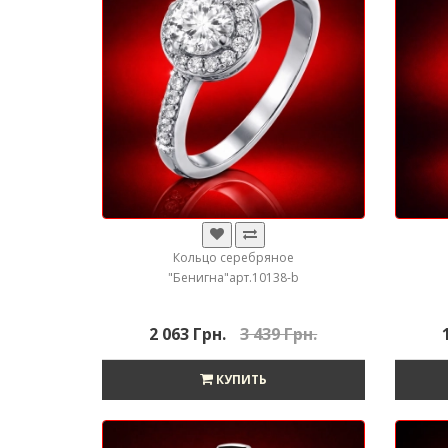
Кольцо серебряное
"Бенигна"арт.10138-b
2 063 Грн.
3 439 Грн.
КУПИТЬ