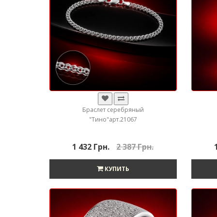
Браслет серебряный
"Тино"арт.21067
1 432 Грн.
2 387 Грн.
КУПИТЬ