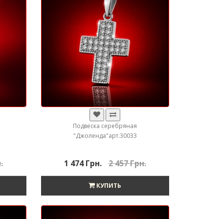
Подвеска серебряная
"Джоленда"арт.30033
.
1 474 Грн.
2 457 Грн.
КУПИТЬ