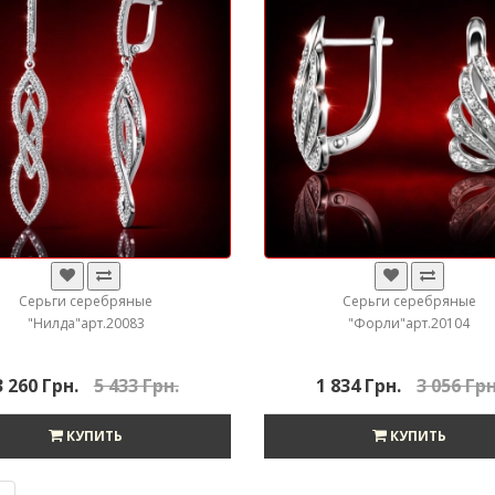
Серьги серебряные
Серьги серебряные
"Нилда"арт.20083
"Форли"арт.20104
3 260 Грн.
5 433 Грн.
1 834 Грн.
3 056 Грн
КУПИТЬ
КУПИТЬ