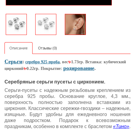
Описание
Отзывы (0)
Серьги
:
серебро 925 проба
, вес
1.73гр. Вставка: кубический
✨
родирование
.
цирконий
0.22гр. Покрытие:
✨
Серебряные серьги пусеты с цирконием.
Серьги-пусеты с надежным резьбовым креплением из
серебра 925 пробы. Основание круглое, 4,3 мм.,
поверхность полностью заполнена вставками из
циркония. Классические сережки-гвоздики – надежные,
изящные. Будут удобны для ежедневного ношения
даже подростком. Подарок к всевозможным
праздникам, особенно в комплекте с браслетом
«Тино»
.