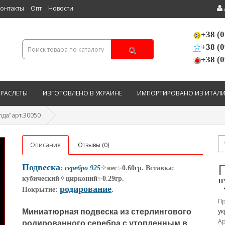
онтакты
Опт
Новости
+38 (0
+38 (0
+38 (0
БРАСЛЕТЫ
ИЗГОТОВЛЕНО В УКРАИНЕ
ИМПОРТИРОВАНО ИЗ ИТАЛ
лда"арт.30050
Описание
Отзывы (0)
Подвеска
✧
:
серебро 925
вес
0.60гр. Вставка:
✨
✧
кубический
цирконий
0.29гр.
✨
родирование
Покрытие:
.
П
у
Миниатюрная подвеска из стерлингового
Ар
родированного серебра с утопленным в