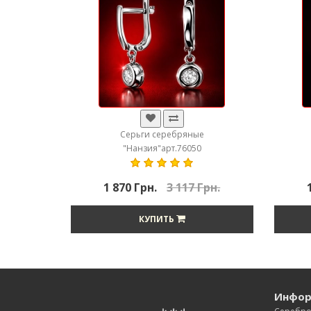
Серьги серебряные
"Нанзия"арт.76050
1 870 Грн.
3 117 Грн.
КУПИТЬ
Инфор