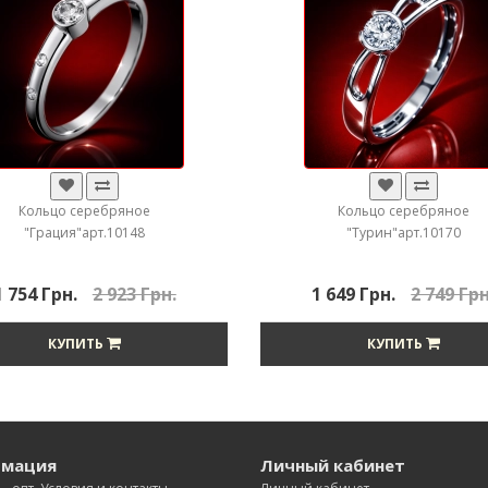
Кольцо серебряное
Кольцо серебряное
"Грация"арт.10148
"Турин"арт.10170
1 754 Грн.
2 923 Грн.
1 649 Грн.
2 749 Грн
КУПИТЬ
КУПИТЬ
мация
Личный кабинет