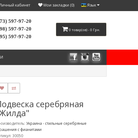
Язык
Личный кабинет
Мои закладки (0)
73) 597-97-20
98) 597-97-20
0 товар(ов) - 0 Грн.
95) 597-97-20
ИИ
Подвеска серебряная
"Жилда"
роизводитель:
Украина - стильные серебряные
крашения с фианитами
тикул: 30050