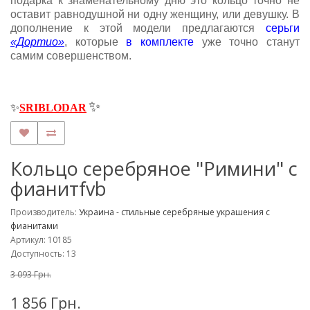
подарка к знаменательному дню это кольцо точно не
оставит равнодушной ни одну женщину, или девушку. В
дополнение к этой модели предлагаются
серьги
«Дортио»
, которые
в комплекте
уже точно станут
самим совершенством.
✨
✨
SRIBLODAR
Кольцо серебряное "Римини" с
фианитfvb
Производитель:
Украина - стильные серебряные украшения с
фианитами
Артикул: 10185
Доступность: 13
3 093 Грн.
1 856 Грн.